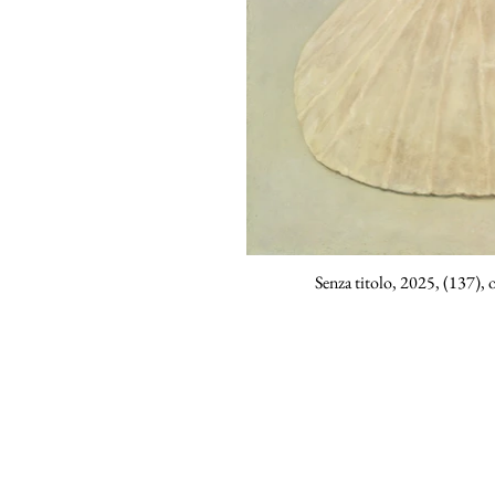
Senza titolo, 2025, (137), o
Hortus Artieri
© Alda Failoni 2020
icolo dei Birri, 7
Privacy Policy -
Cookie Policy