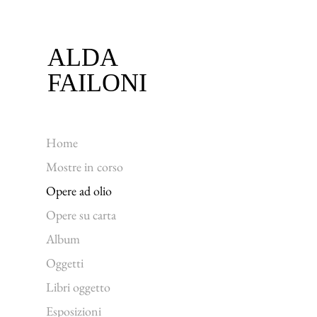
ALDA
FAILONI
Home
Mostre in corso
Opere ad olio
Opere su carta
Album
Oggetti
Libri oggetto
Esposizioni